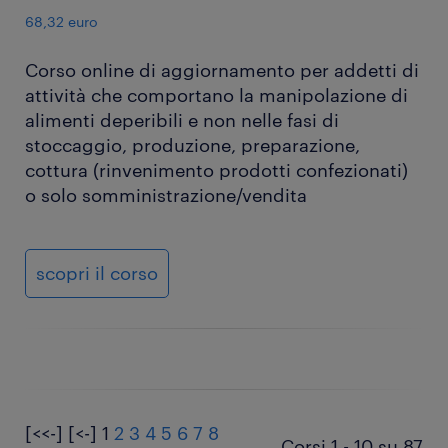
68,32 euro
Corso online di aggiornamento per addetti di
attività che comportano la manipolazione di
alimenti deperibili e non nelle fasi di
stoccaggio, produzione, preparazione,
cottura (rinvenimento prodotti confezionati)
o solo somministrazione/vendita
scopri il corso
[<<-]
[<-]
1
2
3
4
5
6
7
8
Corsi 1 - 10 su 87