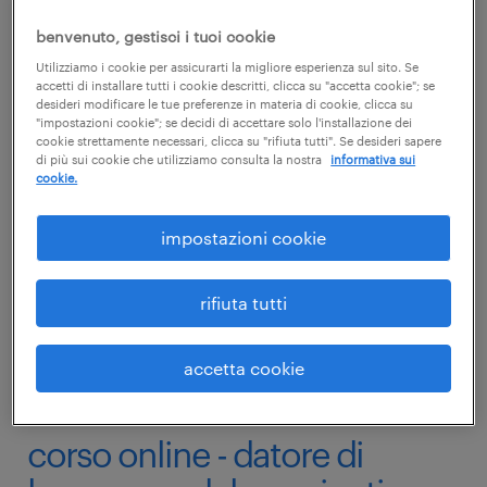
corso online - datore di
benvenuto, gestisci i tuoi cookie
Utilizziamo i cookie per assicurarti la migliore esperienza sul sito. Se
lavoro - aggiornamento
accetti di installare tutti i cookie descritti, clicca su "accetta cookie"; se
desideri modificare le tue preferenze in materia di cookie, clicca su
quinquennale - 6 ore
"impostazioni cookie"; se decidi di accettare solo l'installazione dei
cookie strettamente necessari, clicca su "rifiuta tutti". Se desideri sapere
di più sui cookie che utilizziamo consulta la nostra
informativa sui
109,80 euro
cookie.
Corso online di aggiornamento per Datori di
impostazioni cookie
lavoro di tutti i settori o comparti aziendali
rifiuta tutti
scopri il corso
accetta cookie
corso online - datore di