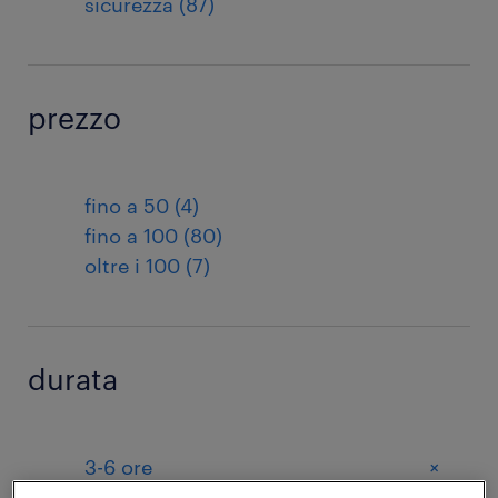
sicurezza (87)
prezzo
fino a 50 (4)
fino a 100 (80)
oltre i 100 (7)
durata
+
3-6 ore