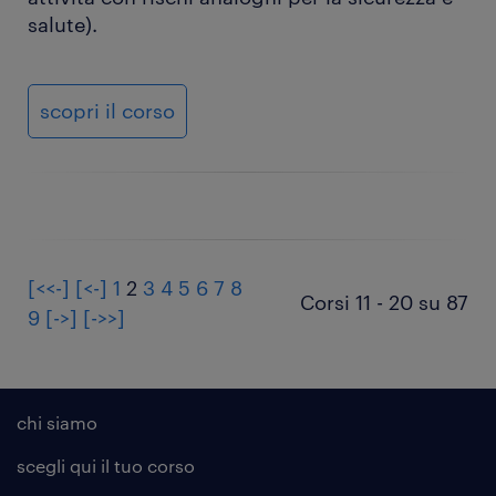
salute).
scopri il corso
[<<-]
[<-]
1
2
3
4
5
6
7
8
Corsi 11 - 20 su 87
9
[->]
[->>]
chi siamo
scegli qui il tuo corso