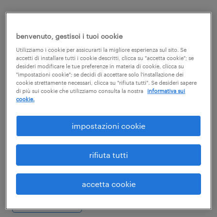
corso online - haccp e igiene
alimentare - corso base di
benvenuto, gestisci i tuoi cookie
formazione - 3 ore
Utilizziamo i cookie per assicurarti la migliore esperienza sul sito. Se
accetti di installare tutti i cookie descritti, clicca su "accetta cookie"; se
desideri modificare le tue preferenze in materia di cookie, clicca su
"impostazioni cookie"; se decidi di accettare solo l'installazione dei
42,70 euro
cookie strettamente necessari, clicca su "rifiuta tutti". Se desideri sapere
di più sui cookie che utilizziamo consulta la nostra
informativa sui
cookie.
Corso online di formazione per personale
alimentarista che manipola alimenti deperibili
e non, nelle fasi di stoccaggio, produzione,
impostazioni cookie
preparazione, cottura (rinvenimento prodotti
confezionati) o solo
rifiuta tutti
somministrazione/vendita.
accetta cookie
scopri il corso