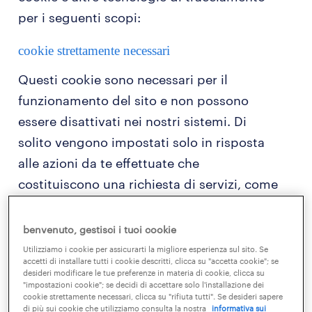
per i seguenti scopi:
cookie strettamente necessari
Questi cookie sono necessari per il
funzionamento del sito e non possono
essere disattivati ​​nei nostri sistemi. Di
solito vengono impostati solo in risposta
alle azioni da te effettuate che
costituiscono una richiesta di servizi, come
l'impostazione delle preferenze di privacy,
l'accesso o la compilazione di moduli. È
benvenuto, gestisci i tuoi cookie
possibile impostare il browser per bloccare
Utilizziamo i cookie per assicurarti la migliore esperienza sul sito. Se
accetti di installare tutti i cookie descritti, clicca su "accetta cookie"; se
o avere avvisi riguardo questi cookie, ma
desideri modificare le tue preferenze in materia di cookie, clicca su
"impostazioni cookie"; se decidi di accettare solo l'installazione dei
di conseguenza alcune parti del sito non
cookie strettamente necessari, clicca su "rifiuta tutti". Se desideri sapere
funzioneranno. Questi cookie non
di più sui cookie che utilizziamo consulta la nostra
informativa sui