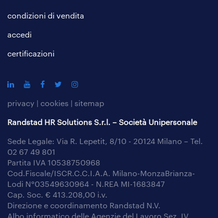
condizioni di vendita
accedi
certificazioni
privacy
|
cookies
|
sitemap
Randstad HR Solutions S.r.l. – Società Unipersonale
Sede Legale: Via R. Lepetit, 8/10 - 20124 Milano – Tel.
02 67 49 801
Partita IVA 10538750968
Cod.Fiscale/ISCR.C.C.I.A.A. Milano-MonzaBrianza-
Lodi N°03549630964 - N.REA MI-1683847
Cap. Soc. € 413.208,00 i.v.
Direzione e coordinamento Randstad N.V.
Albo informatico delle Agenzie del Lavoro Sez. IV