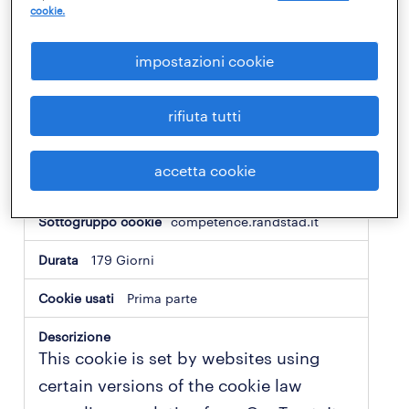
cookie.
archiviano informazioni personali. Per
ulteriori informazioni riguardo all’uso di
impostazioni cookie
specifici cookie, ti preghiamo di consultare
la sezione “informazioni su determinati
rifiuta tutti
cookie specifici”.
accetta cookie
cookie
OptanonAlertBoxClosed
strettamente
necessari
competence.randstad.it
179 Giorni
Prima parte
This cookie is set by websites using
certain versions of the cookie law