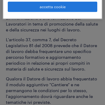
tecnico-organizzativi e giuridico-normativi, i
processi organizzativi, le fonti di rischio, le
accetta cookie
tecniche di comunicazione, volte
all'informazione e alla formazione dei
Lavoratori in tema di promozione della salute
e della sicurezza nei luoghi di lavoro.
L'articolo 37, comma 7, del Decreto
Legislativo 81 del 2008 prevede che il Datore
di lavoro debba frequentare uno specifico
percorso formativo e aggiornamento
periodico in relazione ai propri compiti in
materia di salute e sicurezza sul lavoro.
Qualora il Datore di lavoro abbia frequentato
il modulo aggiuntivo "Cantiere" e ne
permangono le condizioni per lo stesso,
l'aggiornamento dovrà riguardare anche le
tematiche ivi previste.