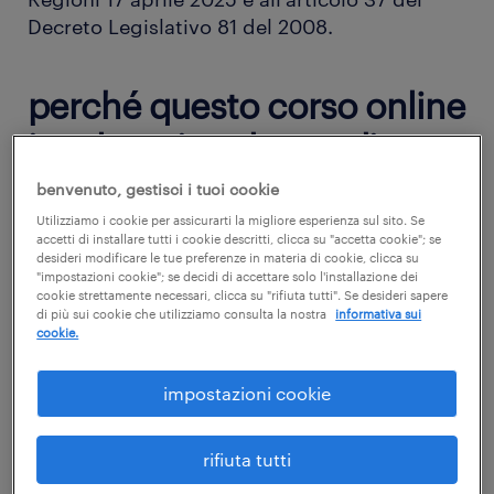
Decreto Legislativo 81 del 2008.
perché questo corso online
in e-learning datore di
lavoro - aggiornamento
benvenuto, gestisci i tuoi cookie
quinquennale - 6 ore
Utilizziamo i cookie per assicurarti la migliore esperienza sul sito. Se
accetti di installare tutti i cookie descritti, clicca su "accetta cookie"; se
desideri modificare le tue preferenze in materia di cookie, clicca su
"impostazioni cookie"; se decidi di accettare solo l'installazione dei
Il corso vuole fornire ai Datori di lavoro gli
cookie strettamente necessari, clicca su "rifiuta tutti". Se desideri sapere
aggiornamenti necessari per quanto riguarda
di più sui cookie che utilizziamo consulta la nostra
informativa sui
cookie.
le tematiche della prevenzione e della
sicurezza e salute nei luoghi di lavoro e le
impostazioni cookie
novità della normativa vigente.
I contenuti del corso affrontano le
rifiuta tutti
significative evoluzioni e gli approfondimenti