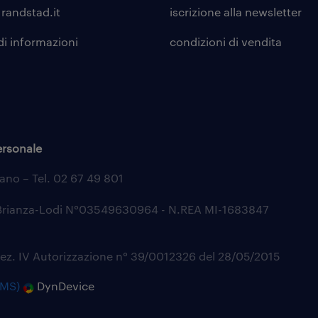
 randstad.it
iscrizione alla
newsletter
di informazioni
condizioni di vendita
ersonale
lano – Tel. 02 67 49 801
aBrianza-Lodi N°03549630964 - N.REA MI-1683847
Sez. IV Autorizzazione n° 39/0012326 del 28/05/2015
LMS)
DynDevice