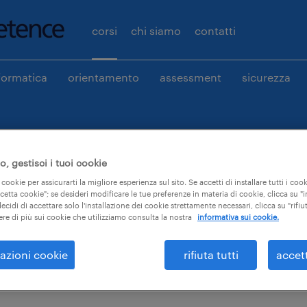
corsi
chi siamo
contatti
formatica
orientamento
assessment
sicurezza
 il tuo corso.
, gestisci i tuoi cookie
 cookie per assicurarti la migliore esperienza sul sito. Se accetti di installare tutti i cook
ccetta cookie"; se desideri modificare le tue preferenze in materia di cookie, clicca su 
ecidi di accettare solo l'installazione dei cookie strettamente necessari, clicca su "rifiut
ere di più sui cookie che utilizziamo consulta la nostra
informativa sui cookie.
azioni cookie
rifiuta tutti
accet