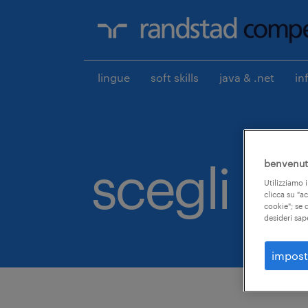
lingue
soft skills
java & .net
in
scegli qui
benvenuto
Utilizziamo i
clicca su "a
cookie"; se d
desideri sap
impost