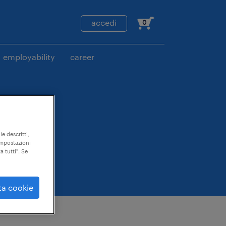
accedi
0
employability
career
ie descritti,
"impostazioni
a tutti". Se
ta cookie