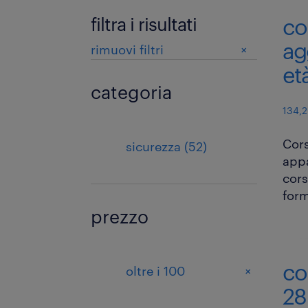
filtra i risultati
co
ag
+
rimuovi filtri
età
categoria
134,2
Cors
sicurezza (52)
appa
cors
form
prezzo
co
+
oltre i 100
28