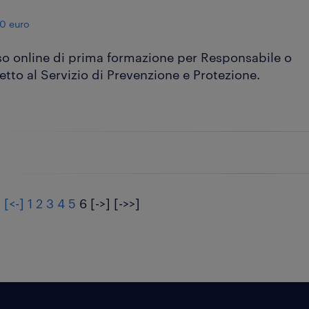
0 euro
o online di prima formazione per Responsabile o
tto al Servizio di Prevenzione e Protezione.
]
[<-]
1
2
3
4
5
6
[->]
[->>]