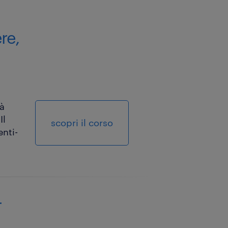
re,
tà
Il
scopri il corso
enti-
-