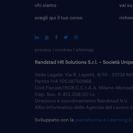
chi siamo
vai su
scegli qui il tuo corso
richie
privacy
|
cookies
|
sitemap
Randstad HR Solutions S.r.l. – Società Unip
Sede Legale: Via R. Lepetit, 8/10 - 20124 Mi
Partita IVA 10538750968
Cod.Fiscale/ISCR.C.C.I.A.A. Milano-Monz
Cap. Soc. € 413.208,00 i.v.
Direzione e coordinamento Randstad N.V.
Albo informatico delle Agenzie del Lavoro 
Sviluppato con la
piattaforma e-Learning (