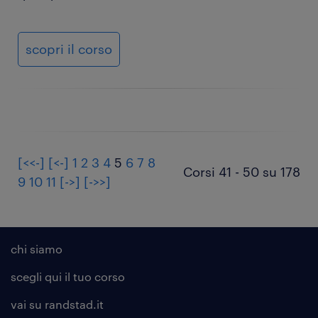
scopri il corso
[<<-]
[<-]
1
2
3
4
5
6
7
8
Corsi 41 - 50 su 178
9
10
11
[->]
[->>]
chi siamo
scegli qui il tuo corso
vai su randstad.it