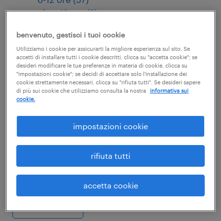
oltre 12 ore (2)
benvenuto, gestisci i tuoi cookie
corso online - la sicurezza
Utilizziamo i cookie per assicurarti la migliore esperienza sul sito. Se
accetti di installare tutti i cookie descritti, clicca su "accetta cookie"; se
nelle attività di cucina - 15
desideri modificare le tue preferenze in materia di cookie, clicca su
"impostazioni cookie"; se decidi di accettare solo l'installazione dei
minuti
cookie strettamente necessari, clicca su "rifiuta tutti". Se desideri sapere
di più sui cookie che utilizziamo consulta la nostra
informativa sui
cookie.
30,50 euro
impostazioni cookie
Informazione ai lavoratori sui rischi specifici
ai sensi dell'articolo 36 del Decreto
Legislativo 81 del 2008 - La sicurezza nelle
rifiuta tutti
attività di cucina
accetta cookie
scopri il corso