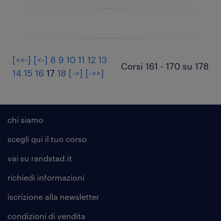
[<<-]
[<-]
8
9
10
11
12
13
Corsi 161 - 170 su 178
14
15
16
17
18
[->]
[->>]
chi siamo
scegli qui il tuo corso
vai su randstad.it
richiedi informazioni
iscrizione alla
newsletter
condizioni di vendita