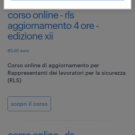
corso online - rls
aggiornamento 4 ore -
edizione xii
85,40 euro
Corso online di aggiornamento per
Rappresentanti dei lavoratori per la sicurezza
(RLS)
scopri il corso
corso online - rls