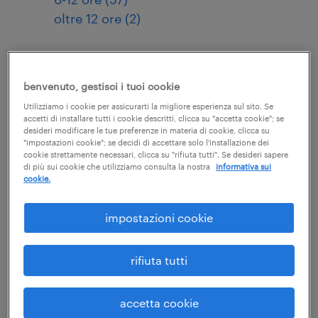
oltre 12 ore (2)
corso online - rls
benvenuto, gestisci i tuoi cookie
aggiornamento 4 ore -
Utilizziamo i cookie per assicurarti la migliore esperienza sul sito. Se
edizione xi
accetti di installare tutti i cookie descritti, clicca su "accetta cookie"; se
desideri modificare le tue preferenze in materia di cookie, clicca su
"impostazioni cookie"; se decidi di accettare solo l'installazione dei
85,40 euro
cookie strettamente necessari, clicca su "rifiuta tutti". Se desideri sapere
di più sui cookie che utilizziamo consulta la nostra
informativa sui
cookie.
Corso online di aggiornamento per
Rappresentanti dei Lavoratori per la
impostazioni cookie
Sicurezza (RLS)
rifiuta tutti
scopri il corso
accetta cookie