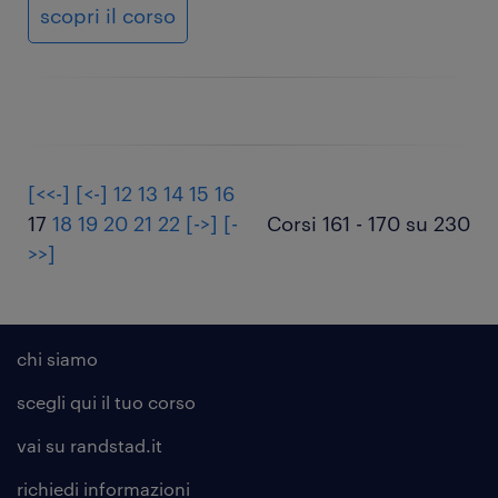
scopri il corso
[<<-]
[<-]
12
13
14
15
16
17
18
19
20
21
22
[->]
[-
Corsi 161 - 170 su 230
>>]
chi siamo
scegli qui il tuo corso
vai su randstad.it
richiedi informazioni