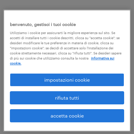
durata
benvenuto, gestisci i tuoi cookie
Utilizziamo i cookie per assicurarti la migliore esperienza sul sito. Se
3-6 ore (14)
accetti di installare tutti i cookie descritti, clicca su "accetta cookie"; se
desideri modificare le tue preferenze in materia di cookie, clicca su
"impostazioni cookie"; se decidi di accettare solo l'installazione dei
cookie strettamente necessari, clicca su "rifiuta tutti". Se desideri sapere
corso online - lavoratori -
di più sui cookie che utilizziamo consulta la nostra
informativa sui
cookie.
formazione specifica basso
rischio commercio - 4 ore -
impostazioni cookie
guardamiglio - gruppo inalca
rifiuta tutti
- randstad
accetta cookie
54,90 euro