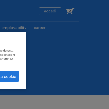
accedi
0
employability
career
ie descritti,
"impostazioni
a tutti". Se
ta cookie