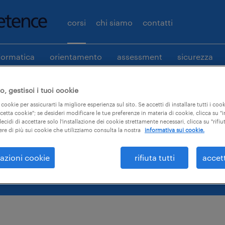
corsi
chi siamo
contatti
formatica
orientamento
assessment
sicurezza
, gestisci i tuoi cookie
 cookie per assicurarti la migliore esperienza sul sito. Se accetti di installare tutti i cook
ccetta cookie"; se desideri modificare le tue preferenze in materia di cookie, clicca su 
 il tuo corso.
ecidi di accettare solo l'installazione dei cookie strettamente necessari, clicca su "rifiut
ere di più sui cookie che utilizziamo consulta la nostra
informativa sui cookie.
azioni cookie
rifiuta tutti
accet