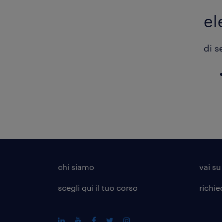
el
di s
chi siamo
vai su
scegli qui il tuo corso
richie