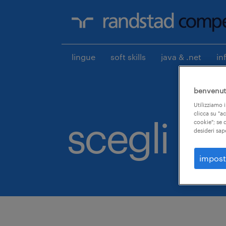
lingue
soft skills
java & .net
in
benvenuto
Utilizziamo i
clicca su "a
scegli qui
cookie"; se d
desideri sap
impost