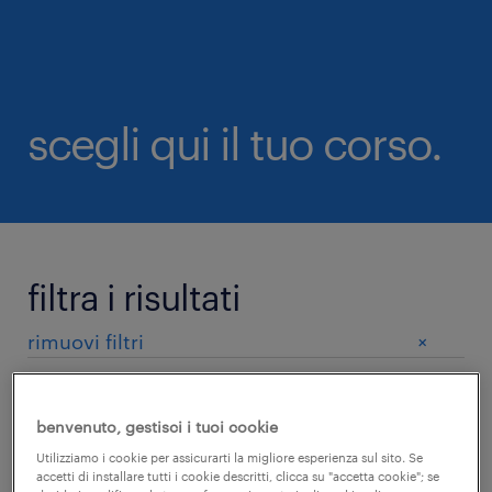
scegli qui il tuo corso.
filtra i risultati
+
rimuovi filtri
categoria
benvenuto, gestisci i tuoi cookie
Utilizziamo i cookie per assicurarti la migliore esperienza sul sito. Se
accetti di installare tutti i cookie descritti, clicca su "accetta cookie"; se