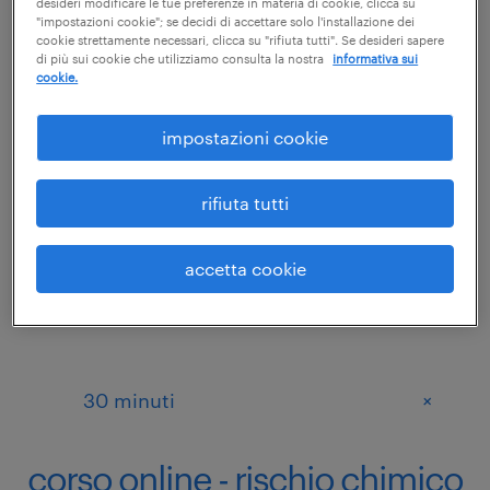
sicurezza (52)
desideri modificare le tue preferenze in materia di cookie, clicca su
"impostazioni cookie"; se decidi di accettare solo l'installazione dei
cookie strettamente necessari, clicca su "rifiuta tutti". Se desideri sapere
di più sui cookie che utilizziamo consulta la nostra
informativa sui
cookie.
prezzo
impostazioni cookie
+
fino a 50
rifiuta tutti
accetta cookie
durata
+
30 minuti
corso online - rischio chimico