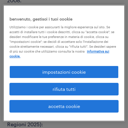
2008.
È importante evidenziare come l'articolo 2 del
Decreto Legislativo 81 del 2008 considera
benvenuto, gestisci i tuoi cookie
Lavoratori tutte le persone che,
Utilizziamo i cookie per assicurarti la migliore esperienza sul sito. Se
accetti di installare tutti i cookie descritti, clicca su "accetta cookie"; se
indipendentemente dalla tipologia
desideri modificare le tue preferenze in materia di cookie, clicca su
contrattuale, svolgono un'attività lavorativa
"impostazioni cookie"; se decidi di accettare solo l'installazione dei
cookie strettamente necessari, clicca su "rifiuta tutti". Se desideri sapere
nell'ambito dell'organizzazione di un Datore
di più sui cookie che utilizziamo consulta la nostra
informativa sui
di lavoro, con o senza retribuzione, anche al
cookie.
solo fine di apprendere una professione.
impostazioni cookie
Questo corso è rivolto a tutti i
Lavoratori
e le
Lavoratrici
(come definiti dall'articolo 2 del
Decreto Legislativo 81 del 2008) che operano
rifiuta tutti
in attività di acconciature e barberia (o
attività con rischi analoghi per la sicurezza e
accetta cookie
salute) classificate nei settori
Ateco 2007
(ai
sensi dell'Allegato IV dell'Accordo Stato-
Regioni 2025):