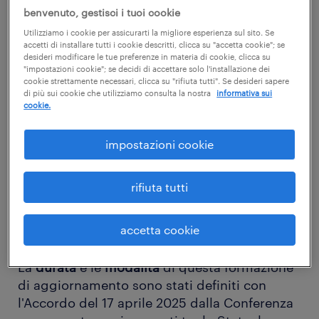
6 ore
benvenuto, gestisci i tuoi cookie
Utilizziamo i cookie per assicurarti la migliore esperienza sul sito. Se
Aggiornamento della formazione dei
accetti di installare tutti i cookie descritti, clicca su "accetta cookie"; se
desideri modificare le tue preferenze in materia di cookie, clicca su
Lavoratori per la salute e la sicurezza sul
"impostazioni cookie"; se decidi di accettare solo l'installazione dei
lavoro in conformità all'Accordo Stato-
cookie strettamente necessari, clicca su "rifiuta tutti". Se desideri sapere
di più sui cookie che utilizziamo consulta la nostra
informativa sui
Regioni del 17 aprile 2025 e all'articolo 37 del
cookie.
Decreto Legislativo 81 del 2008.
impostazioni cookie
Tutti i Lavoratori, ai sensi dell'articolo 37 del
Decreto Legislativo 9 aprile 2008 n. 81,
devono ricevere a cura del proprio Datore di
rifiuta tutti
lavoro una
formazione
sufficiente e adeguata
in materia di
salute e sicurezza
che deve
accetta cookie
essere
periodicamente ripetuta
.
La
durata
e le
modalità
di questa formazione
di aggiornamento sono stati definiti con
l'Accordo del 17 aprile 2025 dalla Conferenza