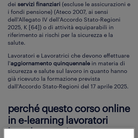
dei
servizi finanziari
(escluse le assicurazioni e
i fondi pensione) (Ateco 2007, ai sensi
dell'Allegato IV dell'Accordo Stato-Regioni
2025, K [64]) o di attività equiparabili in
riferimento ai rischi per la sicurezza e la
salute.
Lavoratori e Lavoratrici che devono effettuare
l'
aggiornamento quinquennale
in materia di
sicurezza e salute sul lavoro in quanto hanno
già ricevuto la formazione prevista
dall'Accordo Stato-Regioni del 17 aprile 2025.
perché questo corso online
in e-learning lavoratori
banche - aggiornamento -