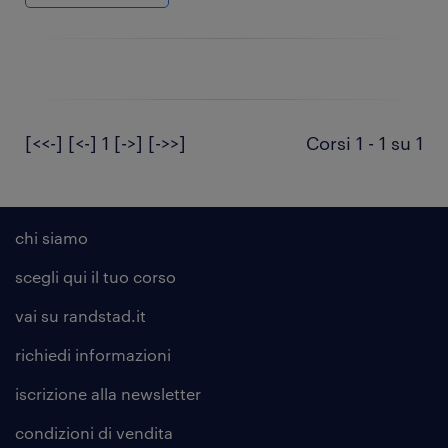
[<<-]
[<-]
1
[->]
[->>]
Corsi 1 - 1 su 1
chi siamo
scegli qui il tuo corso
vai su randstad.it
richiedi informazioni
iscrizione alla
newsletter
condizioni di vendita