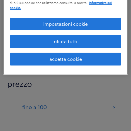
+
sicurezza
di più sui cookie che utilizziamo consulta la nostra
informativa sui
cookie.
impostazioni cookie
sotto categoria
rifiuta tutti
+
Microsoft PROJECT
accetta cookie
prezzo
+
fino a 100