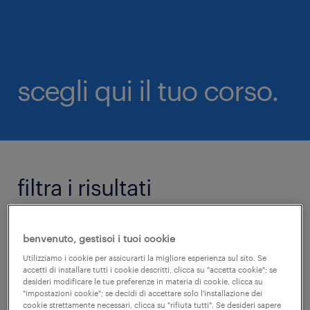
scegli qui il tuo corso.
filtra i risultati
+
rimuovi filtri
benvenuto, gestisci i tuoi cookie
categoria
Utilizziamo i cookie per assicurarti la migliore esperienza sul sito. Se
accetti di installare tutti i cookie descritti, clicca su "accetta cookie"; se
desideri modificare le tue preferenze in materia di cookie, clicca su
"impostazioni cookie"; se decidi di accettare solo l'installazione dei
cookie strettamente necessari, clicca su "rifiuta tutti". Se desideri sapere