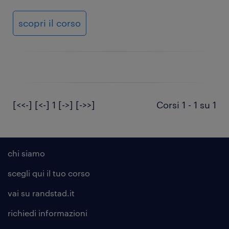
scopri il corso
[<<-]
[<-]
1
[->]
[->>]
Corsi 1 - 1 su 1
chi siamo
scegli qui il tuo corso
vai su randstad.it
richiedi informazioni