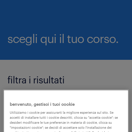
scegli qui il tuo corso.
filtra i risultati
+
rimuovi filtri
benvenuto, gestisci i tuoi cookie
categoria
Utilizziamo i cookie per assicurarti la migliore esperienza sul sito. Se
accetti di installare tutti i cookie descritti, clicca su "accetta cookie"; se
desideri modificare le tue preferenze in materia di cookie, clicca su
"impostazioni cookie"; se decidi di accettare solo l'installazione dei