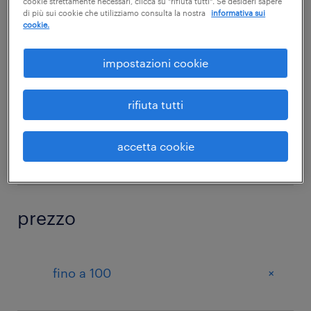
+
sicurezza
cookie strettamente necessari, clicca su "rifiuta tutti". Se desideri sapere
di più sui cookie che utilizziamo consulta la nostra
informativa sui
cookie.
impostazioni cookie
sotto categoria
rifiuta tutti
Courses for the digital
+
transformation of companies
accetta cookie
prezzo
+
fino a 100