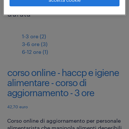
durata
1-3 ore (2)
3-6 ore (3)
6-12 ore (1)
corso online - haccp e igiene
alimentare - corso di
aggiornamento - 3 ore
42,70 euro
Corso online di aggiornamento per personale
alimentarista che manipola alimenti deperibili