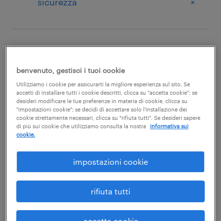
+
sicurezza
sotto categoria
benvenuto, gestisci i tuoi cookie
Utilizziamo i cookie per assicurarti la migliore esperienza sul sito. Se
Corsi di aggiornamento per
accetti di installare tutti i cookie descritti, clicca su "accetta cookie"; se
desideri modificare le tue preferenze in materia di cookie, clicca su
+
addetti del settore alimentare
"impostazioni cookie"; se decidi di accettare solo l'installazione dei
cookie strettamente necessari, clicca su "rifiuta tutti". Se desideri sapere
di più sui cookie che utilizziamo consulta la nostra
informativa sui
cookie.
prezzo
impostazioni cookie
rifiuta tutti
+
fino a 100
accetta cookie