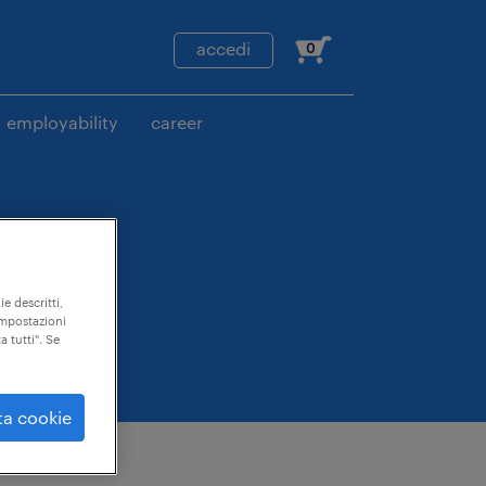
accedi
0
employability
career
ie descritti,
"impostazioni
a tutti". Se
ta cookie