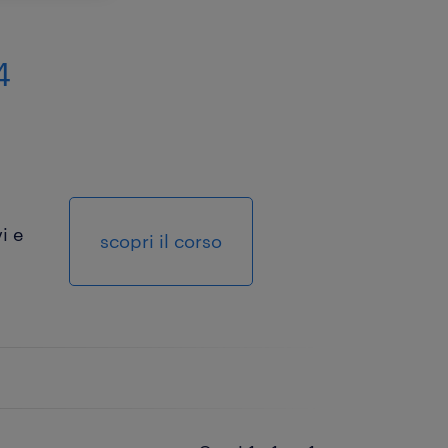
4
i e
scopri il corso