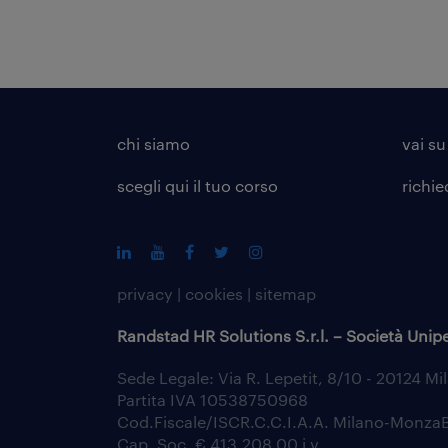
chi siamo
vai su
scegli qui il tuo corso
richie
privacy
|
cookies
|
sitemap
Randstad HR Solutions S.r.l. – Società Unip
Sede Legale: Via R. Lepetit, 8/10 - 20124 Mi
Partita IVA 10538750968
Cod.Fiscale/ISCR.C.C.I.A.A. Milano-Monz
Cap. Soc. € 413.208,00 i.v.