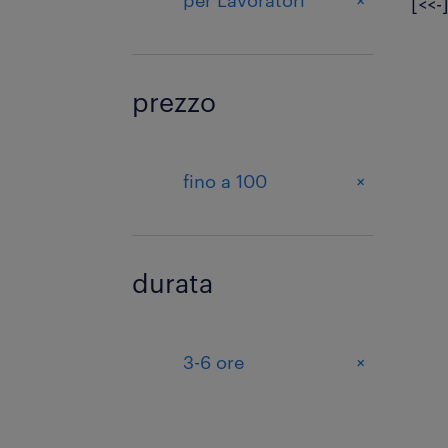
+
per Lavoratori
[<<-
prezzo
+
fino a 100
durata
+
3-6 ore