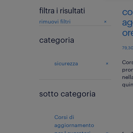
filtra i risultati
co
ag
+
rimuovi filtri
or
categoria
79,30
Cors
+
sicurezza
prom
nell
quin
sotto categoria
Corsi di
aggiornamento