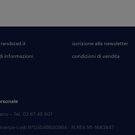
 randstad.it
iscrizione alla
newsletter
di informazioni
condizioni di vendita
ersonale
lano – Tel. 02 67 49 801
aBrianza-Lodi N°03549630964 - N.REA MI-1683847