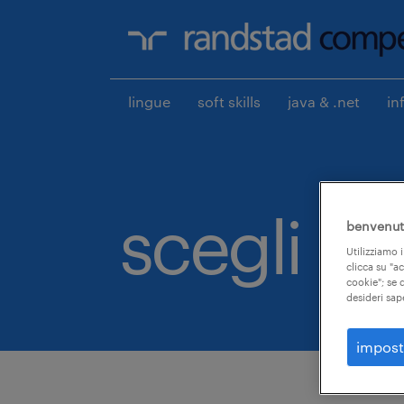
lingue
soft skills
java & .net
in
scegli qui
benvenuto
Utilizziamo i
clicca su "a
cookie"; se d
desideri sap
impost