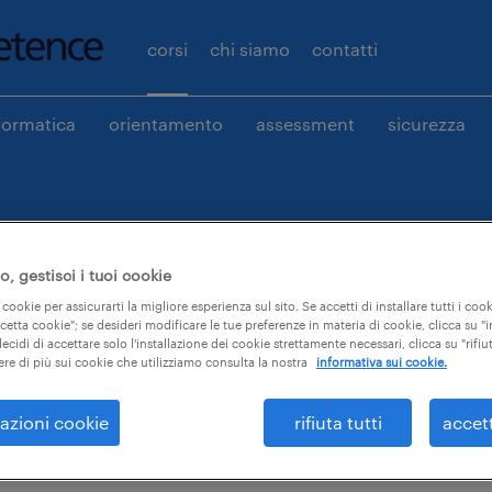
corsi
chi siamo
contatti
formatica
orientamento
assessment
sicurezza
 il tuo corso.
, gestisci i tuoi cookie
 cookie per assicurarti la migliore esperienza sul sito. Se accetti di installare tutti i cook
ccetta cookie"; se desideri modificare le tue preferenze in materia di cookie, clicca su 
ecidi di accettare solo l'installazione dei cookie strettamente necessari, clicca su "rifiut
ere di più sui cookie che utilizziamo consulta la nostra
informativa sui cookie.
azioni cookie
rifiuta tutti
accet