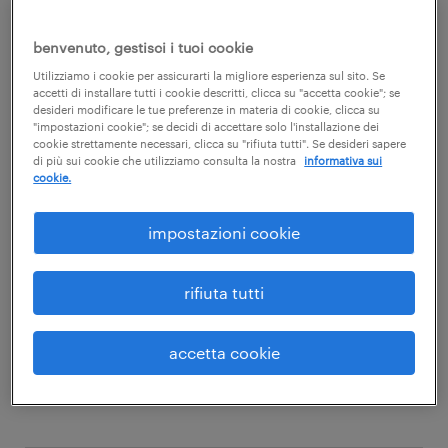
+
sicurezza
benvenuto, gestisci i tuoi cookie
Utilizziamo i cookie per assicurarti la migliore esperienza sul sito. Se
accetti di installare tutti i cookie descritti, clicca su "accetta cookie"; se
sotto categoria
desideri modificare le tue preferenze in materia di cookie, clicca su
"impostazioni cookie"; se decidi di accettare solo l'installazione dei
cookie strettamente necessari, clicca su "rifiuta tutti". Se desideri sapere
di più sui cookie che utilizziamo consulta la nostra
informativa sui
cookie.
Corsi di aggiornamento per
+
Dirigenti
impostazioni cookie
rifiuta tutti
prezzo
accetta cookie
+
fino a 100