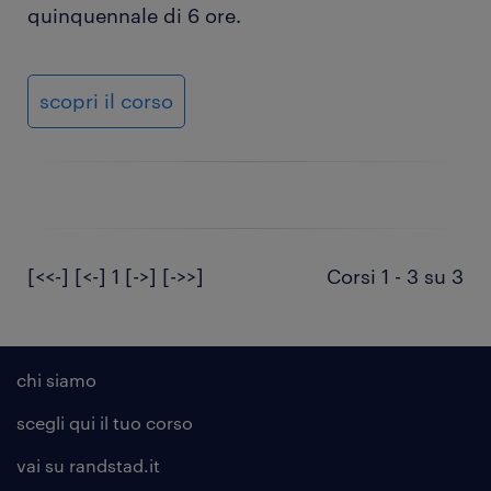
quinquennale di 6 ore.
scopri il corso
[<<-]
[<-]
1
[->]
[->>]
Corsi 1 - 3 su 3
chi siamo
scegli qui il tuo corso
vai su randstad.it