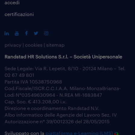
accedi
certificazioni
privacy
|
cookies
|
sitemap
Randstad HR Solutions S.r.l. – Società Unipersonale
Sede Legale: Via R. Lepetit, 8/10 - 20124 Milano – Tel.
02 67 49 801
Partita IVA 10538750968
Cod.Fiscale/ISCR.C.C.I.A.A. Milano-MonzaBrianza-
Lodi N°03549630964 - N.REA MI-1683847
Cap. Soc. € 413.208,00 i.v.
Direzione e coordinamento Randstad N.V.
Albo informatico delle Agenzie del Lavoro Sez. IV
Autorizzazione n° 39/0012326 del 28/05/2015
Sviluppato con la
piattaforma e-Learning (LMS)