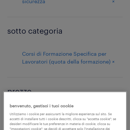
+
sicurezza
sotto categoria
Corsi di Formazione Specifica per
+
Lavoratori (quota della formazione)
prezzo
benvenuto, gestisci i tuoi cookie
+
fino a 100
Utilizziamo i cookie per assicurarti la migliore esperienza sul sito. Se
accetti di installare tutti i cookie descritti, clicca su "accetta cookie"; se
desideri modificare le tue preferenze in materia di cookie, clicca su
"impostazioni cookie"; se decidi di accettare solo l'installazione dei