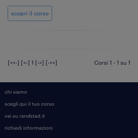
scopri il corso
[<<-]
[<-]
1
[->]
[->>]
Corsi 1 - 1 su 1
chi siamo
scegli qui il tuo corso
vai su randstad.it
richiedi informazioni