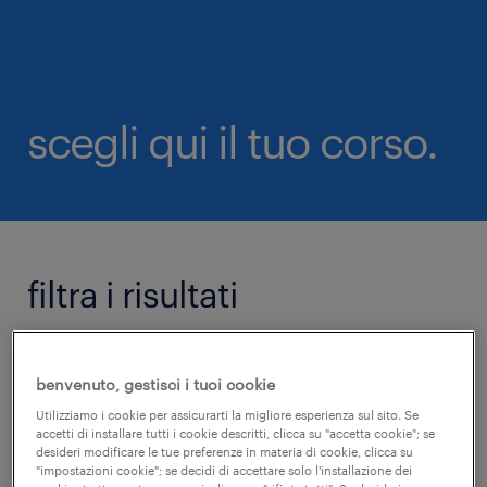
scegli qui il tuo corso.
filtra i risultati
+
rimuovi filtri
benvenuto, gestisci i tuoi cookie
categoria
Utilizziamo i cookie per assicurarti la migliore esperienza sul sito. Se
accetti di installare tutti i cookie descritti, clicca su "accetta cookie"; se
desideri modificare le tue preferenze in materia di cookie, clicca su
"impostazioni cookie"; se decidi di accettare solo l'installazione dei