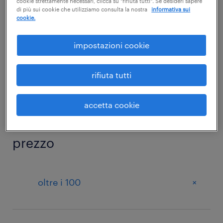
+
sicurezza
cookie strettamente necessari, clicca su "rifiuta tutti". Se desideri sapere
di più sui cookie che utilizziamo consulta la nostra
informativa sui
cookie.
impostazioni cookie
sotto categoria
rifiuta tutti
+
Microsoft POWER POINT
accetta cookie
prezzo
+
oltre i 100