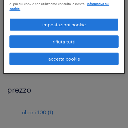
+
sicurezza
di più sui cookie che utilizziamo consulta la nostra
informativa sui
cookie.
impostazioni cookie
sotto categoria
rifiuta tutti
Corsi di formazione di base sulla
accetta cookie
+
sostenibilità
prezzo
oltre i 100 (1)