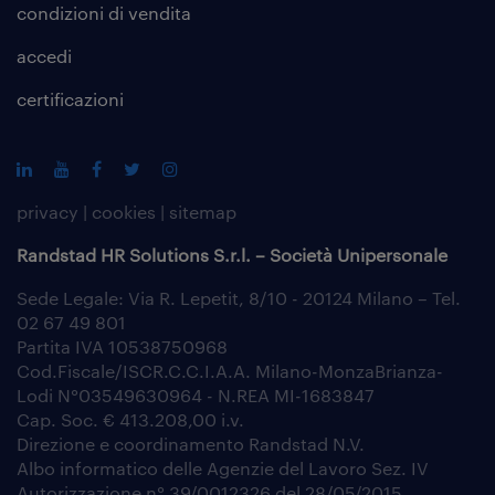
condizioni di vendita
accedi
certificazioni
privacy
|
cookies
|
sitemap
Randstad HR Solutions S.r.l. – Società Unipersonale
Sede Legale: Via R. Lepetit, 8/10 - 20124 Milano – Tel.
02 67 49 801
Partita IVA 10538750968
Cod.Fiscale/ISCR.C.C.I.A.A. Milano-MonzaBrianza-
Lodi N°03549630964 - N.REA MI-1683847
Cap. Soc. € 413.208,00 i.v.
Direzione e coordinamento Randstad N.V.
Albo informatico delle Agenzie del Lavoro Sez. IV
Autorizzazione n° 39/0012326 del 28/05/2015