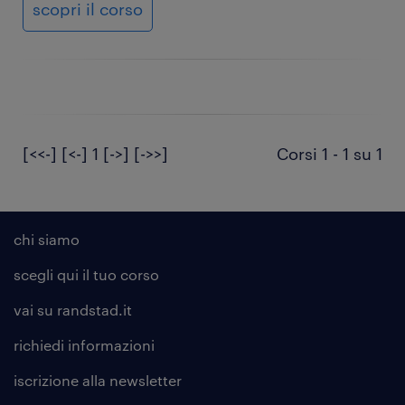
scopri il corso
[<<-]
[<-]
1
[->]
[->>]
Corsi 1 - 1 su 1
chi siamo
scegli qui il tuo corso
vai su randstad.it
richiedi informazioni
iscrizione alla
newsletter