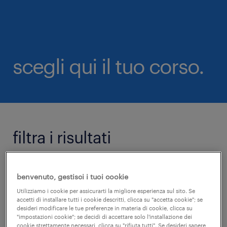
scegli qui il tuo corso.
filtra i risultati
+
rimuovi filtri
benvenuto, gestisci i tuoi cookie
categoria
Utilizziamo i cookie per assicurarti la migliore esperienza sul sito. Se
accetti di installare tutti i cookie descritti, clicca su "accetta cookie"; se
desideri modificare le tue preferenze in materia di cookie, clicca su
"impostazioni cookie"; se decidi di accettare solo l'installazione dei
cookie strettamente necessari, clicca su "rifiuta tutti". Se desideri sapere