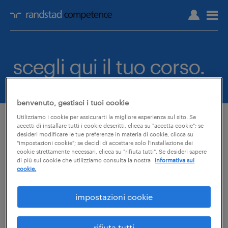
scegli qui il tuo corso.
benvenuto, gestisci i tuoi cookie
Utilizziamo i cookie per assicurarti la migliore esperienza sul sito. Se
accetti di installare tutti i cookie descritti, clicca su "accetta cookie"; se
desideri modificare le tue preferenze in materia di cookie, clicca su
"impostazioni cookie"; se decidi di accettare solo l'installazione dei
cookie strettamente necessari, clicca su "rifiuta tutti". Se desideri sapere
elenco delle categorie di
di più sui cookie che utilizziamo consulta la nostra
informativa sui
cookie.
corsi e-Learning
impostazioni cookie
di seguito l'elenco delle categorie di corsi
disponibili.
rifiuta tutti